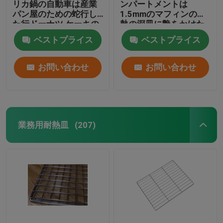
リカ鍋の自動車は産業
ンパートメントは
パン屋のための蛇行し
1.5mmのマフィンの耐
た行ドーナツ ケーキの
熱の深皿に艶をかけた
皿を焼く8
アルミニウムで処理さ
ベストプライス
ベストプライス
れた鋼鉄をフルーティ
ングを施した
お問い合わせ
お問い合わせ
業務用耐熱皿
(207)