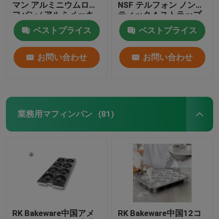
マン アルミニウムロー
NSF テルフォン ノンス
フパン / アルミメッキ
ティック 4 ストラップ
スチールサンドイッチ
アルミメッキ プルマン
ベストプライス
ベストプライス
ロールパン - 12.5イン
ローフ パン / スチール
チ X 3インチ X 3/4イン
ハース パン パン
チ
お問い合わせ
お問い合わせ
業務用マフィンパン
(81)
RK Bakeware中国アメ
RK Bakeware中国12コ