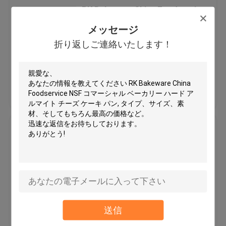
RK Bakeware China Foodservice
NSF 9インチ X 9インチ グレーズ
メッセージ
ノンスティック プロフェッショ
折り返しご連絡いたします！
ナル スクエア アルミニウム ケー
MOQ：50
キパン
価格：￥6-12/pieces
ベストプライス
お問い合わせ
RK Bakeware China Foodservice
NSF 12 コンパートメント バンド
レット アルミニウム マフィン ケ
ーキ型 商用グレード
MOQ：50
価格：$10-20 PIECES
ベストプライス
お問い合わせ
送信