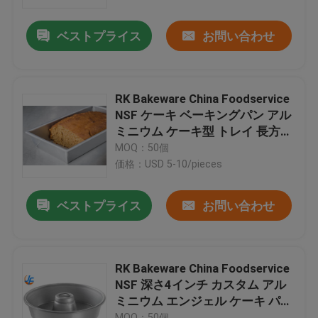
ベストプライス
お問い合わせ
工場旅行
品質管理
RK Bakeware China Foodservice
NSF ケーキ ベーキングパン アル
私達に連絡しなさい
ミニウム ケーキ型 トレイ 長方形
ピザ パン型
MOQ：50個
価格：USD 5-10/pieces
ニュース
ベストプライス
お問い合わせ
場合
アルミニウム ベーキング皿
RK Bakeware China Foodservice
NSF 深さ4インチ カスタム アル
ミニウム エンジェル ケーキ パン
アルミピザパン
ケーキ型 ケーキ型
MOQ：50個