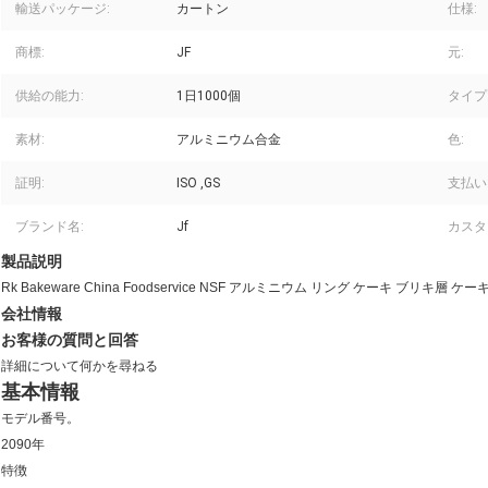
輸送パッケージ:
カートン
仕様:
商標:
JF
元:
供給の能力:
1日1000個
タイプ
素材:
アルミニウム合金
色:
証明:
ISO ,GS
支払い
ブランド名:
Jf
カスタ
製品説明
Rk Bakeware China Foodservice NSF アルミニウム リング ケーキ ブリキ
会社情報
お客様の質問と回答
詳細について何かを尋ねる
基本情報
モデル番号。
2090年
特徴