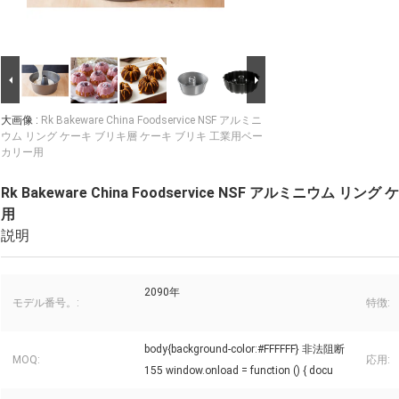
大画像 :
Rk Bakeware China Foodservice NSF アルミニ
ウム リング ケーキ ブリキ層 ケーキ ブリキ 工業用ベー
カリー用
Rk Bakeware China Foodservice NSF アルミニウ
用
説明
2090年
モデル番号。:
特徴:
body{background-color:#FFFFFF} 非法阻断
MOQ:
応用:
155 window.onload = function () { docu