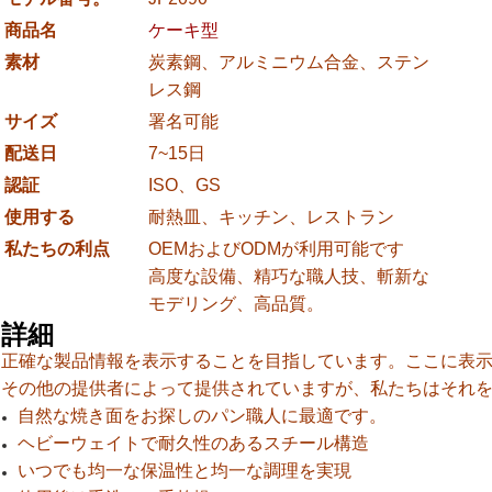
商品名
ケーキ型
素材
炭素鋼、アルミニウム合金、ステン
レス鋼
サイズ
署名可能
配送日
7~15日
認証
ISO、GS
使用する
耐熱皿、キッチン、レストラン
私たちの利点
OEMおよびODMが利用可能です
高度な設備、精巧な職人技、斬新な
モデリング、高品質。
詳細
正確な製品情報を表示することを目指しています。ここに表
その他の提供者によって提供されていますが、私たちはそれ
自然な焼き面をお探しのパン職人に最適です。
ヘビーウェイトで耐久性のあるスチール構造
いつでも均一な保温性と均一な調理を実現