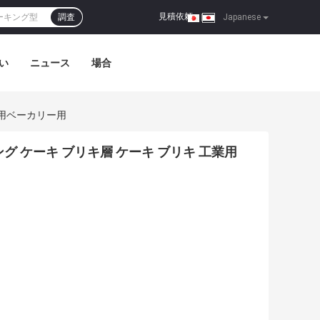
見積依頼
調査
|
Japanese
い
ニュース
場合
 工業用ベーカリー用
ニウム リング ケーキ ブリキ層 ケーキ ブリキ 工業用