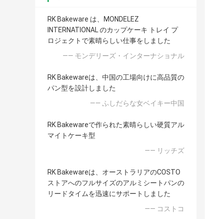
RK Bakeware は、MONDELEZ
INTERNATIONAL のカップケーキ トレイ プ
ロジェクトで素晴らしい仕事をしました
—— モンデリーズ・インターナショナル
RK Bakewareは、中国の工場向けに高品質の
パン型を設計しました
—— ふしだらな女ベイキー中国
RK Bakewareで作られた素晴らしい硬質アル
マイトケーキ型
—— リッチズ
RK Bakewareは、オーストラリアのCOSTO
ストアへのフルサイズのアルミシートパンの
リードタイムを迅速にサポートしました
—— コストコ