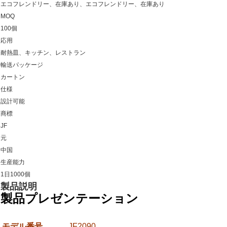
エコフレンドリー、在庫あり、エコフレンドリー、在庫あり
MOQ
100個
応用
耐熱皿、キッチン、レストラン
輸送パッケージ
カートン
仕様
設計可能
商標
JF
元
中国
生産能力
1日1000個
製品説明
製品プレゼンテーション
モデル番号。
JF2090