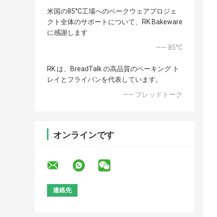
米国の85°C工場へのベークウェアプロジェ
クト全体のサポートについて、RK Bakeware
に感謝します
—— 85°C
RK は、BreadTalk の高品質のベーキング ト
レイとフライパンを代表しています。
—— ブレッドトーク
オンラインです