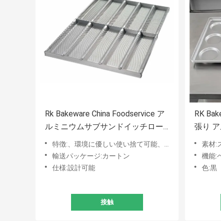
Rk Bakeware China Foodservice ア
RK Ba
ルミニウムサブサンドイッチロー
張り 
ル ベーキングトレイとベーキング
ーガー 
特徴:、環境に優しい使い捨て可能、貯蔵される
素材:
パン
イ
輸送パッケージ:カートン
機能:
仕様:設計可能
色:黒
接触