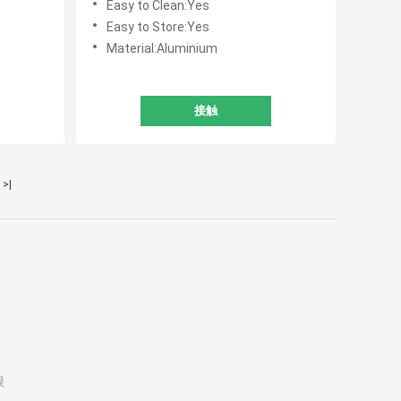
Easy to Clean:Yes
Easy to Store:Yes
Material:Aluminium
接触
>|
根