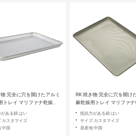
焼き物 完全に穴を開けたアルミ
RK 焼き物 完全に穴を開け
用トレイ マリファナ乾燥用
麻乾燥用トレイ マリファナ
 雑草乾燥用トレイ
トレイ 雑草乾燥用トレイ
がある錆:はい
抵抗力がある錆:はい
:カスタマイズ
サイズ:カスタマイズ
:中国
原産地:中国