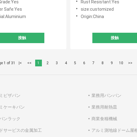
Grade:Yes
Rust Resistant:Yes
er Safe:Yes
size:customized
ial:Aluminium
Origin:China
接触
接触
e 1 of 31
|<
<<
1
2
3
4
5
6
7
8
9
10
>>
ミピザパン
業務用パンパン
ミケーキパン
業務用耐熱皿
パンラック
商業食糧機械
ドサービスの金属加工
アルミ測地線ドーム屋