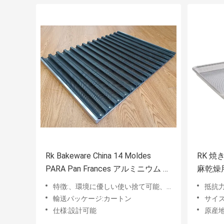
Rk Bakeware China 14 Moldes
RK 
PARA Pan Frances アルミニウム バ
麻乾燥
ゲット ベーキングトレイ フランス
トレイ
特徴:、環境に優しい使い捨て可能、貯蔵される
抵抗力
パントレイ
輸送パッケージ:カートン
サイズ
仕様:設計可能
原産地