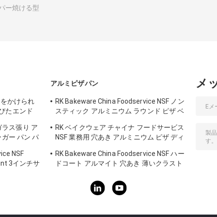
パー焼ける型
メ
アルミピザパン
55 艶をかけられ
RK Bakeware China Foodservice NSF ノン
びたエンド
スティック アルミニウム ラウンド ピザ ベ
ーキングパン
チ ガラス張り ア
RK ベイクウェア チャイナ フードサービス
ガー パン パ
NSF 業務用 穴あき アルミニウム ピザ ディ
スク パン ハードコート
ice NSF
RK Bakeware China Foodservice NSF ハー
Count 3インチサ
ドコート アルマイト 穴あき 薄いクラスト
ーキングトレ
ピザパン ピザハット用