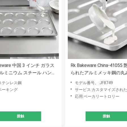
keware 中国 3 インチ ガラス
Rk Bakeware China-4105
アルミニウム スチール ハンバ
られたアルミメッキ鋼の丸
パン パン ベーキング トレ
びたエンド ホーギー バン 
ステンレス鋼
モデル番号。:JF8749
レイ
ベーキング
サービス:カスタマイズされた
応用:ベーカリートロリー
接触
接触