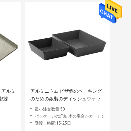
たアルミ
アルミニウム ピザ鍋のベーキング
乾燥用
のための銀製のディッシュウォッ
シャーの金庫
最小注文数量:50
パッケージの詳細:木の場合かカートン
受渡し時間:15-25日