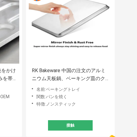
5 艶をかけ
RK Bakeware 中国の注文のアルミ
みを帯
ニウム天板鍋、ベーキング皿のク
パン ト
ッキーのパン鍋 18"X26"X1"
名前:ベーキングトレイ
OEM
関数:パンを焼く
特徴:ノンスティック
接触