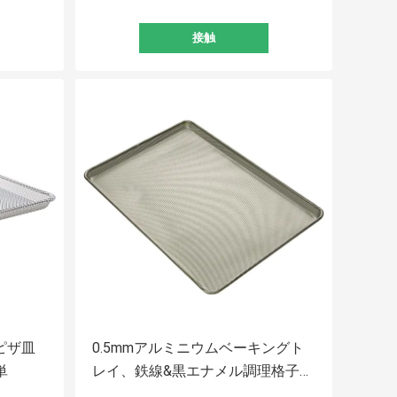
接触
ピザ皿
0.5mmアルミニウムベーキングト
単
レイ、鉄線&黒エナメル調理格子付
き