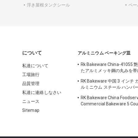
浮き屋根タンクシール
ペー
について
アルミニウム ベーキング皿
Rk Bakeware China-410
私達について
たアルミメッキ鋼の丸みを帯
工場旅行
ホーギー バン パン トレイ
RK Bakeware 中国 3 イン
品質管理
ルミニウム スチール ハンバー
私達に連絡しなさい
ン ベーキング トレイ
RK Bakeware China Foodserv
ニュース
Commercial Bakeware 5 
ブサンドイッチロールパンベ
Sitemap
イ