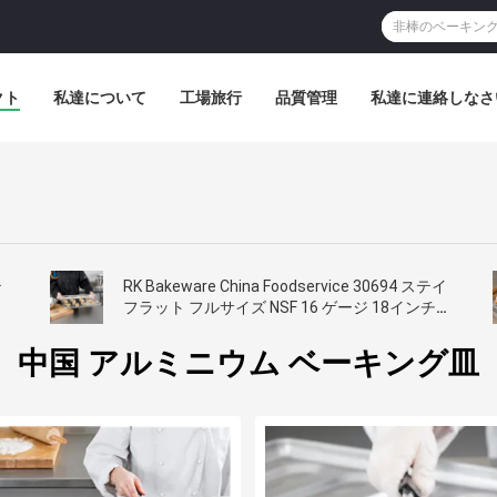
クト
私達について
工場旅行
品質管理
私達に連絡しなさ
テ
RK Bakeware China Foodservice 30694 ステイ
フラット フルサイズ NSF 16 ゲージ 18インチ X
26インチ バンド リム アルミニウムシート ベー
キングパン
中国 アルミニウム ベーキング皿