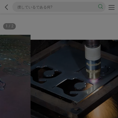
1
/
2