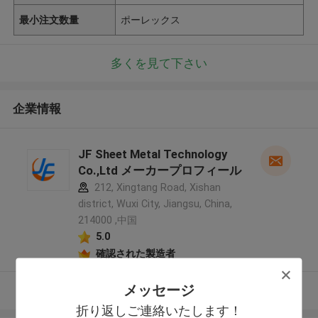
最小注文数量
ポーレックス
多くを見て下さい
企業情報
JF Sheet Metal Technology
Co.,Ltd メーカープロフィール
212, Xingtang Road, Xishan
district, Wuxi City, Jiangsu, China,
214000 ,中国
5.0
確認された製造者
メッセージ
多くを見て下さい
折り返しご連絡いたします！