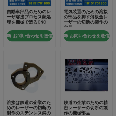
自動車部品のためのレ
電気装置のための溶接
工場旅行
ーザ溶接プロセス熱処
の部品を押す薄板金レ
理を機械で造るCNC
ーザーの切断の製作の
金属
品質管理
お問い合わせを送信
お問い合わせを送信
私達に連絡しなさい
ニュース
場合
アルミニウム ベーキング皿
溶接は鉄道の企業のた
鉄道の企業のための精
めのレーザーの切断の
密レーザーの切断の製
製作のステンレス鋼の
作の機械部品
アルミピザパン