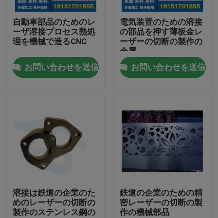
自動車部品のためのレ
電気装置のための溶接
工場旅行
ーザ溶接プロセス熱処
の部品を押す薄板金レ
理を機械で造るCNC
ーザーの切断の製作の
金属
品質管理
お問い合わせを送信
お問い合わせを送信
私達に連絡しなさい
ニュース
場合
アルミニウム ベーキング皿
溶接は鉄道の企業のた
鉄道の企業のための精
めのレーザーの切断の
密レーザーの切断の製
製作のステンレス鋼の
作の機械部品
アルミピザパン