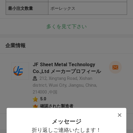
最小注文数量
ポーレックス
多くを見て下さい
企業情報
JF Sheet Metal Technology
Co.,Ltd メーカープロフィール
212, Xingtang Road, Xishan
district, Wuxi City, Jiangsu, China,
214000 ,中国
5.0
確認された製造者
メッセージ
多くを見て下さい
折り返しご連絡いたします！