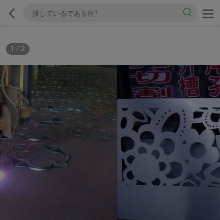
1
/
2