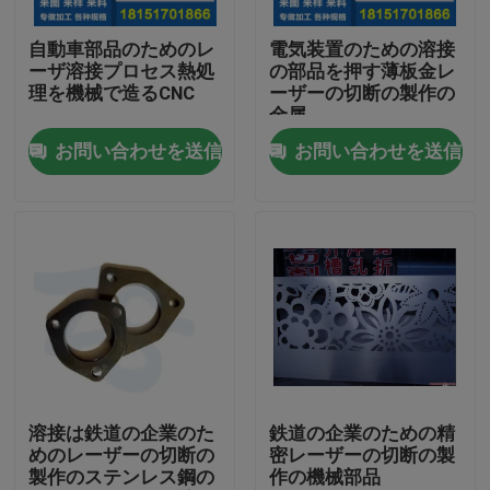
自動車部品のためのレ
電気装置のための溶接
工場旅行
ーザ溶接プロセス熱処
の部品を押す薄板金レ
理を機械で造るCNC
ーザーの切断の製作の
金属
品質管理
お問い合わせを送信
お問い合わせを送信
私達に連絡しなさい
ニュース
場合
アルミニウム ベーキング皿
溶接は鉄道の企業のた
鉄道の企業のための精
めのレーザーの切断の
密レーザーの切断の製
製作のステンレス鋼の
作の機械部品
アルミピザパン