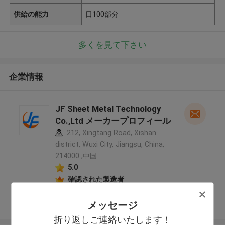
供給の能力
日100部分
多くを見て下さい
企業情報
JF Sheet Metal Technology
Co.,Ltd メーカープロフィール
212, Xingtang Road, Xishan
district, Wuxi City, Jiangsu, China,
214000 ,中国
5.0
確認された製造者
メッセージ
多くを見て下さい
折り返しご連絡いたします！