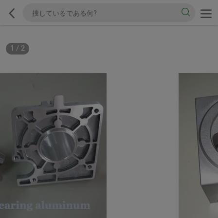
1
/
2