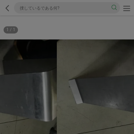
1
/
1