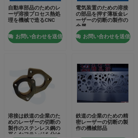
自動車部品のためのレ
電気装置のための溶接
ーザ溶接プロセス熱処
の部品を押す薄板金レ
工場旅行
理を機械で造るCNC
ーザーの切断の製作の
金属
お問い合わせを送信
お問い合わせを送信
品質管理
私達に連絡しなさい
ニュース
場合
アルミニウム ベーキング皿
溶接は鉄道の企業のた
鉄道の企業のための精
めのレーザーの切断の
密レーザーの切断の製
製作のステンレス鋼の
作の機械部品
平らなフランジを分け
アルミピザパン