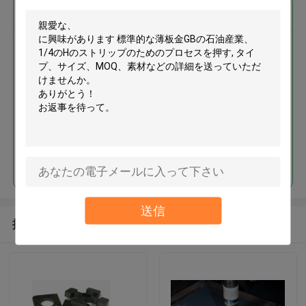
最高の価格で
標準的な薄板金GBの石油産業、
1/4のHのストリップのためのプ
ロセスを押す
続行
送信
推薦されたプロダクト