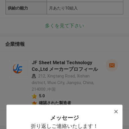
供給の能力
月あたり10組入
多くを見て下さい
企業情報
JF Sheet Metal Technology
Co.,Ltd メーカープロフィール
212, Xingtang Road, Xishan
district, Wuxi City, Jiangsu, China,
214000 ,中国
5.0
確認された製造者
メッセージ
多くを見て下さい
折り返しご連絡いたします！