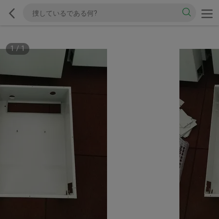
1
/
1