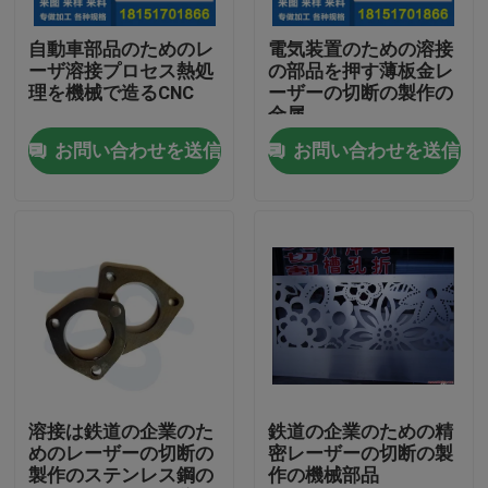
自動車部品のためのレ
電気装置のための溶接
工場旅行
ーザ溶接プロセス熱処
の部品を押す薄板金レ
理を機械で造るCNC
ーザーの切断の製作の
金属
品質管理
お問い合わせを送信
お問い合わせを送信
私達に連絡しなさい
ニュース
場合
アルミニウム ベーキング皿
溶接は鉄道の企業のた
鉄道の企業のための精
めのレーザーの切断の
密レーザーの切断の製
製作のステンレス鋼の
作の機械部品
アルミピザパン