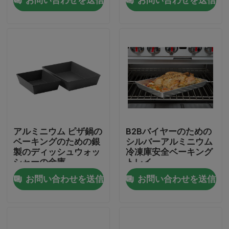
アルミニウム ピザ鍋の
B2Bバイヤーのための
ベーキングのための銀
シルバーアルミニウム
製のディッシュウォッ
冷凍庫安全ベーキング
家
シャーの金庫
トレイ
お問い合わせを送信
お問い合わせを送信
プロダクト
私達について