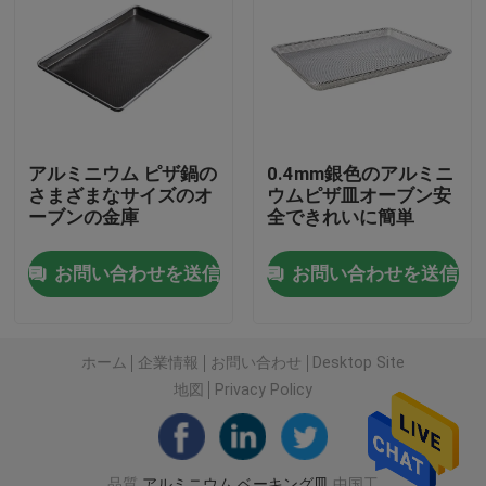
工場旅行
品質管理
アルミニウム ピザ鍋の
0.4mm銀色のアルミニ
さまざまなサイズのオ
ウムピザ皿オーブン安
私達に連絡しなさい
ーブンの金庫
全できれいに簡単
ニュース
お問い合わせを送信
お問い合わせを送信
場合
ホーム
企業情報
お問い合わせ
Desktop Site
地図
Privacy Policy
アルミニウム ベーキング皿
アルミピザパン
品質
アルミニウム ベーキング皿
中国工