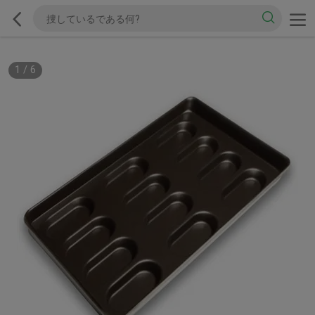
1
/
6