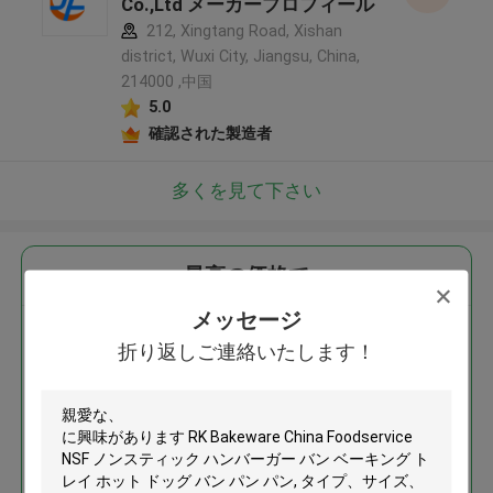
Co.,Ltd メーカープロフィール
212, Xingtang Road, Xishan
district, Wuxi City, Jiangsu, China,
214000 ,中国
5.0
確認された製造者
多くを見て下さい
最高の価格で
メッセージ
RK Bakeware China Foodservice
折り返しご連絡いたします！
NSF ノンスティック ハンバーガ
ー バン ベーキング トレイ ホッ
ト ドッグ バン パン パン