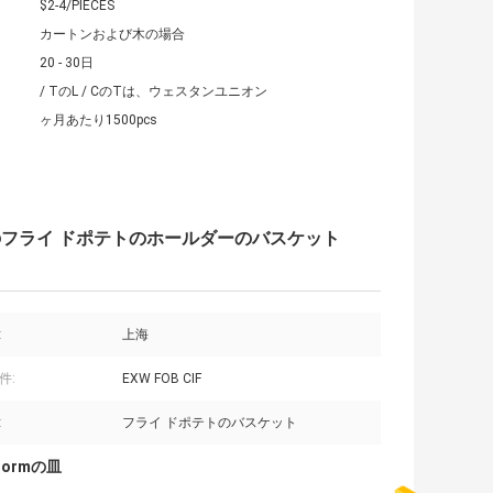
$2-4/PIECES
カートンおよび木の場合
20 - 30日
/ TのL / CのTは、ウェスタンユニオン
ヶ月あたり1500pcs
フライ ドポテトのホールダーのバスケット
:
上海
件:
EXW FOB CIF
:
フライ ドポテトのバスケット
normの皿