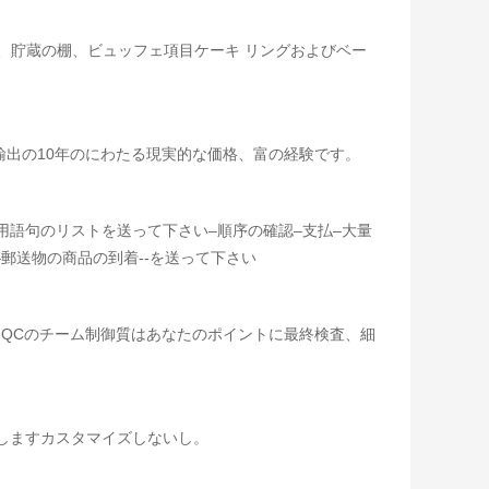
鍋、貯蔵の棚、ビュッフェ項目ケーキ リングおよびベー
り、輸出の10年のにわたる現実的な価格、富の経験です。
用語句のリストを送って下さい–順序の確認–支払–大量
–郵送物の商品の到着--を送って下さい
QCのチーム制御質はあなたのポイントに最終検査、細
存しますカスタマイズしないし。