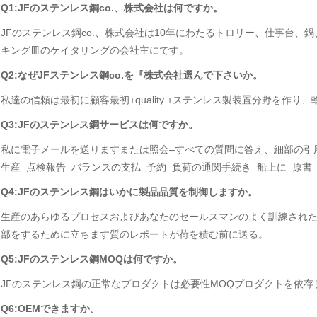
Q1:JFのステンレス鋼co.、株式会社は何ですか。
JFのステンレス鋼co.、株式会社は10年にわたるトロリー、仕事台、
キング皿のケイタリングの会社主にです。
Q2:なぜJFステンレス鋼co.を『株式会社選んで下さいか。
私達の信頼は最初に顧客最初+quality +ステンレス製装置分野を作
Q3:JFのステンレス鋼サービスは何ですか。
私に電子メールを送りますまたは照会–すべての質問に答え、細部の引
生産–点検報告–バランスの支払–予約–負荷の通関手続き–船上に–原書
Q4:JFのステンレス鋼はいかに製品品質を制御しますか。
生産のあらゆるプロセスおよびあなたのセールスマンのよく訓練された
部をするために立ちます質のレポートが荷を積む前に送る。
Q5:JFのステンレス鋼MOQは何ですか。
JFのステンレス鋼の正常なプロダクトは必要性MOQプロダクトを依
Q6:OEMできますか。