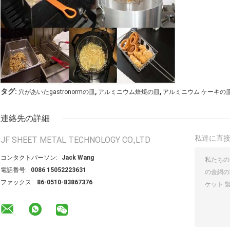
,
,
タグ:
穴があいたgastronormの皿
アルミニウム焙焼の皿
アルミニウム ケーキの
連絡先の詳細
私達に直
JF SHEET METAL TECHNOLOGY CO.,LTD
コンタクトパーソン:
Jack Wang
電話番号:
0086 15052223631
ファックス:
86-0510-83867376