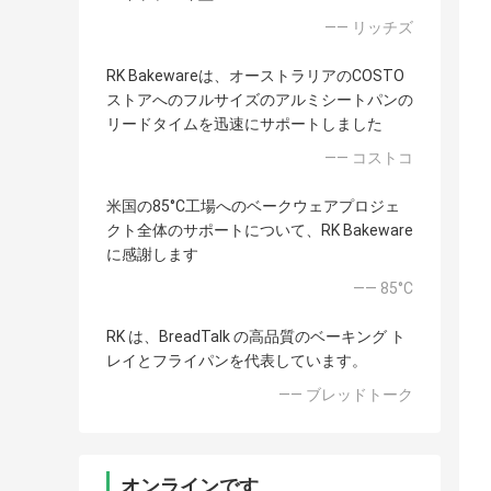
—— リッチズ
RK Bakewareは、オーストラリアのCOSTO
ストアへのフルサイズのアルミシートパンの
リードタイムを迅速にサポートしました
—— コストコ
米国の85°C工場へのベークウェアプロジェ
クト全体のサポートについて、RK Bakeware
に感謝します
—— 85°C
RK は、BreadTalk の高品質のベーキング ト
レイとフライパンを代表しています。
—— ブレッドトーク
オンラインです