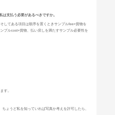
。私は支払う必要があるべきですか。
してある項目は順序を置くときサンプルfee+貨物を
プルcost+貨物、払い戻しを満たすサンプル必要性を
きます。
。ちょうど私を知っていれば写真か考えを許可したら、