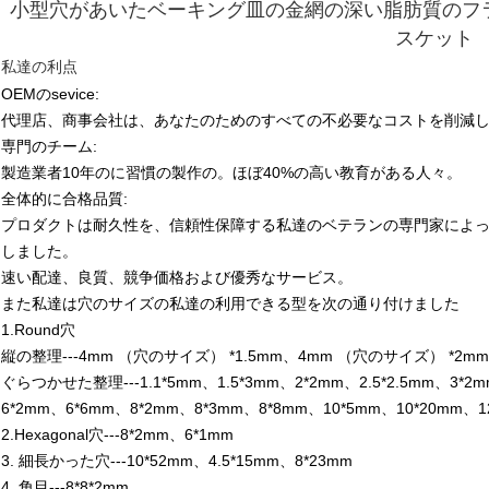
小型穴があいたベーキング皿の金網の深い脂肪質のフ
スケット
私達の利点
OEMのsevice:
代理店、商事会社は、あなたのためのすべての不必要なコストを削減
専門のチーム:
製造業者10年のに習慣の製作の。ほぼ40%の高い教育がある人々。
全体的に合格品質:
プロダクトは耐久性を、信頼性保障する私達のベテランの専門家によっ
しました。
速い配達、良質、競争価格および優秀なサービス。
また私達は穴のサイズの私達の利用できる型を次の通り付けました
1.Round穴
縦の整理---4mm （穴のサイズ） *1.5mm、4mm （穴のサイズ） *2mm、
ぐらつかせた整理---1.1*5mm、1.5*3mm、2*2mm、2.5*2.5mm、3*2
6*2mm、6*6mm、8*2mm、8*3mm、8*8mm、10*5mm、10*20mm、1
2.Hexagonal穴---8*2mm、6*1mm
3.
細長かった穴---10*52mm、4.5*15mm、8*23mm
4.
角目---8*8*2mm