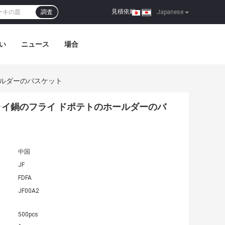
見積依頼
調査
|
Japanese
い
ニュース
場合
ールダーのバスケット
イ鍋のフライ ドポテトのホールダーのバ
中国
JF
FDFA
JF00A2
500pcs