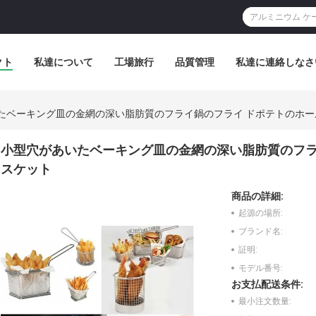
クト
私達について
工場旅行
品質管理
私達に連絡しなさ
たベーキング皿の金網の深い脂肪質のフライ鍋のフライ ドポテトのホ
小型穴があいたベーキング皿の金網の深い脂肪質のフラ
スケット
商品の詳細:
起源の場所:
ブランド名:
証明:
モデル番号:
お支払配送条件:
最小注文数量: