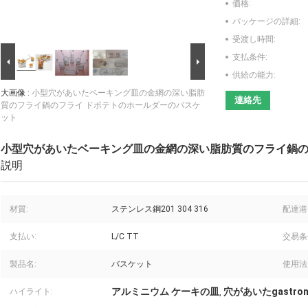
価格:
パッケージの詳細:
受渡し時間:
支払条件:
供給の能力:
大画像 :
小型穴があいたベーキング皿の金網の深い脂肪
連絡先
質のフライ鍋のフライ ドポテトのホールダーのバスケ
ット
小型穴があいたベーキング皿の金網の深い脂肪質のフライ鍋の
説明
材質:
ステンレス鋼201 304 316
配達港
支払い:
L/C TT
交易条
製品名:
バスケット
使用法
アルミニウム ケーキの皿
穴があいたgastro
ハイライト:
,