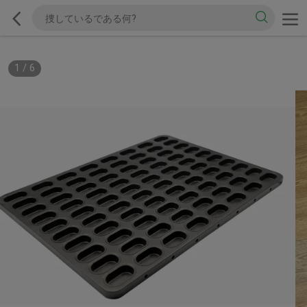
1
/
6