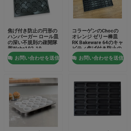
工場旅行
焦げ付き防止の円形の
コラーゲンのChocの
品質管理
ハンバーガー ロール皿
オレンジ ゼリー棒皿
の深い不規則の疎開隊
RK Bakeware 64のキャ
形Wehs102-10
ビティ焦げ付き防止の
私達に連絡しなさい
Noway
お問い合わせを送信
お問い合わせを送信
ニュース
場合
アルミニウム ベーキング皿
アルミピザパン