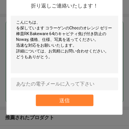
折り返しご連絡いたします！
多くを見て下さい
最高の価格で
コラーゲンのChocのオレンジ ゼ
リー棒皿RK Bakeware 64のキャ
ビティ焦げ付き防止のNoway
続行
送信
推薦されたプロダクト