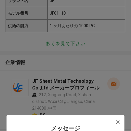
ブランド名
JF
モデル番号
JF011101
供給の能力
1 ヶ月あたりの 1000 PC
多くを見て下さい
企業情報
JF Sheet Metal Technology
Co.,Ltd メーカープロフィール
212, Xingtang Road, Xishan
district, Wuxi City, Jiangsu, China,
214000 ,中国
5.0
確認された製造者
メッセージ