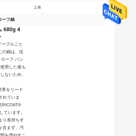
:
上海
ローフ鍋
80g 4
ン
、テーブルごと
この鍋は、従
ローフ パン
し使用した後も
応しないため、
、業界をリード
されていま
ICOAT®
適しています。
、より長持ちす
 を含まず、汚
時間を増やすこ