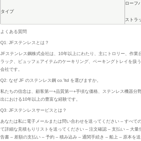
ローフ
タイプ
ストラ
よくある質問
Q1: JFステンレスとは？
JFステンレス鋼株式会社は、10年以上にわたり、主にトロリー、作業
ラック、ビュッフェアイテムのケーキリング、ベーキングトレイを扱
会社です。
Q2: なぜ JF のステンレス鋼 co.'ltd を選びますか。
私たちの信念は、顧客第一+品質第一+手頃な価格、ステンレス機器分
出における10年以上の豊富な経験です。
Q3: JFステンレスサービスとは？
あなたは私に電子メールまたは問い合わせを送ってください – すべて
て詳細な見積もりリストを送ってください – 注文確認 – 支払い – 大量生
告書 – 差額の支払い – 予約 – 積み込み – 通関手続き – 船上 – 原本を送る