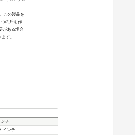
す。この製品を
 つの斤を作
要がある場合
きます。
8インチ
16 インチ