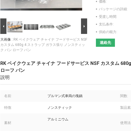
価格:
パッケージの詳細:
受渡し時間:
支払条件:
供給の能力:
大画像 :
RK ベイクウェア チャイナ フードサービス NSF
連絡先
カスタム 680g 4 ストラップ ガラス張り ノンスティッ
ク パン ローフ パン
RK ベイクウェア チャイナ フードサービス NSF カスタム 68
ローフ パン
説明
名前:
プルマン式車両の塊鍋
関数:
特徴:
ノンスティック
製品素
アルミニウム
素材:
使用法