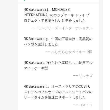
RK Bakeware は、MONDELEZ
INTERNATIONAL のカップケーキ トレイ プ
ロジェクトで素晴らしい仕事をしました
—— モンデリーズ・インターナショナル
RK Bakewareは、中国の工場向けに高品質の
パン型を設計しました
—— ふしだらな女ベイキー中国
RK Bakewareで作られた素晴らしい硬質アル
マイトケーキ型
—— リッチズ
RK Bakewareは、オーストラリアのCOSTO
ストアへのフルサイズのアルミシートパンの
リードタイムを迅速にサポートしました
—— コストコ