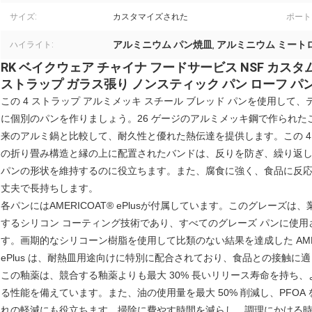
サイズ:
カスタマイズされた
ポート
アルミニウム パン焼皿
アルミニウム ミート
ハイライト:
,
RK ベイクウェア チャイナ フードサービス NSF カスタム 6
ストラップ ガラス張り ノンスティック パン ローフ パ
この 4 ストラップ アルミメッキ スチール ブレッド パンを使用して
に個別のパンを作りましょう。26 ゲージのアルミメッキ鋼で作られた
来のアルミ鍋と比較して、耐久性と優れた熱伝達を提供します。この 4 
の折り畳み構造と縁の上に配置されたバンドは、反りを防ぎ、繰り返
パンの形状を維持するのに役立ちます。また、腐食に強く、食品に反
丈夫で長持ちします。
各パンにはAMERICOAT® ePlusが付属しています。このグレーズは
するシリコン コーティング技術であり、すべてのグレーズ パンに使用
す。画期的なシリコーン樹脂を使用して比類のない結果を達成した AMER
ePlus は、耐熱皿用途向けに特別に配合されており、食品との接触に
この釉薬は、競合する釉薬よりも最大 30% 長いリリース寿命を持ち
る性能を備えています。また、油の使用量を最大 50% 削減し、PFOA
れの軽減にも役立ちます。掃除に費やす時間を減らし、調理にかける