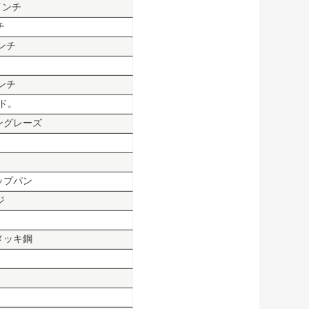
4インチ
チ
インチ
インチ
ンド。
ングレーズ
ップパン
ジ
メッキ鋼