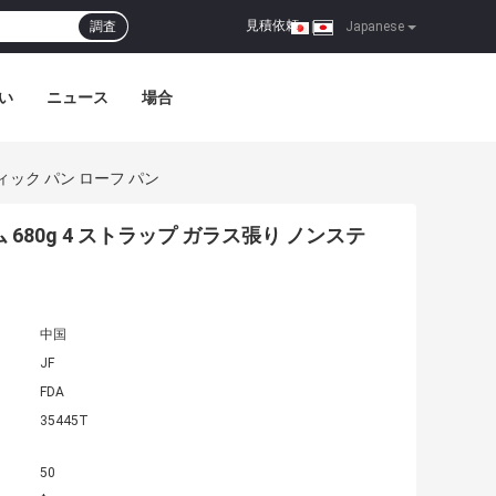
見積依頼
調査
|
Japanese
い
ニュース
場合
ティック パン ローフ パン
 680g 4 ストラップ ガラス張り ノンステ
中国
JF
FDA
35445T
50