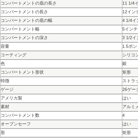
コンパートメントの底の長さ
11 1/
コンパートメントの長さ
12イン
コンパートメントの底の幅
4 1/4
コンパートメント幅
5インチ
コンパートメントの深さ
3 1/2
容量
1.5ポ
コーティング
シリコ
色
銀
コンパートメント形状
矩形
特徴
ストラ
ゲージ
26ゲー
アメリカ製
はい
素材
アルミ
コンパートメント数
4
オーブンセーフ
はい
形
矩形