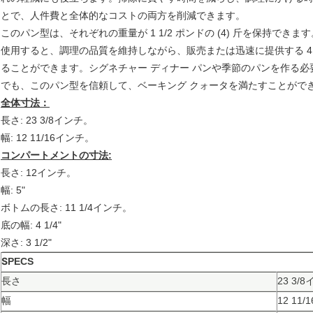
とで、人件費と全体的なコストの両方を削減できます。
このパン型は、それぞれの重量が 1 1/2 ポンドの (4) 斤を保持できま
使用すると、調理の品質を維持しながら、販売または迅速に提供する 4
ることができます。シグネチャー ディナー パンや季節のパンを作る必
でも、このパン型を信頼して、ベーキング クォータを満たすことがで
全体寸法：
長さ: 23 3/8インチ。
幅: 12 11/16インチ。
コンパートメントの寸法:
長さ: 12インチ。
幅: 5"
ボトムの長さ: 11 1/4インチ。
底の幅: 4 1/4"
深さ: 3 1/2"
S
PECS
長さ
23 3/
幅
12 11/