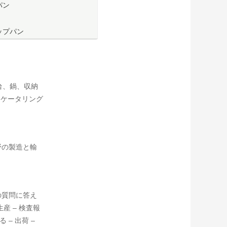
パン
ップパン
台、鍋、収納
うケータリング
野の製造と輸
の質問に答え
産 – 検査報
 – 出荷 –