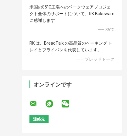
米国の85°C工場へのベークウェアプロジェ
クト全体のサポートについて、RK Bakeware
に感謝します
—— 85°C
RK は、BreadTalk の高品質のベーキング ト
レイとフライパンを代表しています。
—— ブレッドトーク
オンラインです