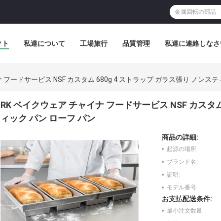
クト
私達について
工場旅行
品質管理
私達に連絡しなさ
 フードサービス NSF カスタム 680g 4 ストラップ ガラス張り ノンス
RK ベイクウェア チャイナ フードサービス NSF カスタム
ィック パン ローフ パン
商品の詳細:
起源の場所:
ブランド名:
証明:
モデル番号:
お支払配送条件:
最小注文数量: