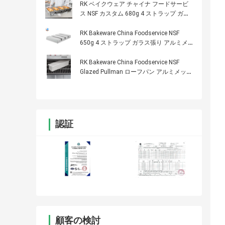
RK ベイクウェア チャイナ フードサービ
ス NSF カスタム 680g 4 ストラップ ガラ
ス張り ノンスティック パン ローフ パン
RK Bakeware China Foodservice NSF
650g 4 ストラップ ガラス張り アルミメ
ッキ スチール プルマン ブレッド ローフ
パン 13インチ x 4インチ x 4インチ
RK Bakeware China Foodservice NSF
Glazed Pullman ローフパン アルミメッキ
スチール スライドカバー ノンスティック
プルマン ブレッドパン
認証
顧客の検討