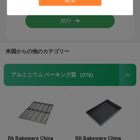
業務用ベーカリー機器
フードサービスの金属加工
米国からの他のカテゴリー
アルミ測地線ドーム屋根
浮き屋根タンクシール
アルミニウム ベーキング皿
(370)
ペーパー焼ける型
Rk Bakeware China
RK Bakeware China