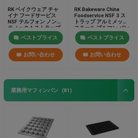
RK ベイクウェア チャ
RK Bakeware China
イナ フードサービス
Foodservice NSF 3 ス
NSF テルフォン ノンス
トラップ アルミメッキ
ティック 4 ストラップ
スチール プルマン パン
アルミメッキ プルマン
非ネスティング ドロッ
ベストプライス
ベストプライス
ローフ パン / スチール
プ カバー ドロップ オ
ハース パン パン
ン パン ブリキの蓋
お問い合わせ
お問い合わせ
業務用マフィンパン
(81)