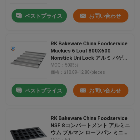
ベストプライス
お問い合わせ
工場旅行
品質管理
RK Bakeware China Foodservice
Mackies 6 Loaf 800X600
私達に連絡しなさい
Nonstick Uni Lock アルミ バゲッ
ト ベーキング トレイ NSF
MOQ：50部分
価格：$10.89-12.88/pieces
ニュース
ベストプライス
お問い合わせ
場合
アルミニウム ベーキング皿
RK Bakeware China Foodservice
NSF 8コンパートメント アルミニ
ウム プルマン ローフパン ミニブ
アルミピザパン
レッド ローフパン
MOQ：50