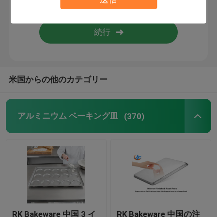
業務用ベーカリー機器
フードサービスの金属加工
米国からの他のカテゴリー
アルミ測地線ドーム屋根
浮き屋根タンクシール
アルミニウム ベーキング皿
(370)
ペーパー焼ける型
RK Bakeware 中国 3 イ
RK Bakeware 中国の注