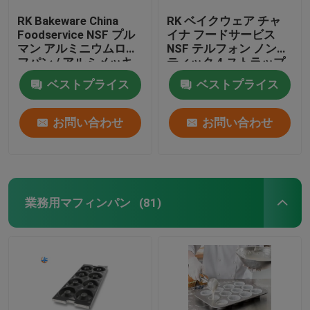
RK Bakeware China
RK ベイクウェア チャ
Foodservice NSF プル
イナ フードサービス
マン アルミニウムロー
NSF テルフォン ノンス
フパン / アルミメッキ
ティック 4 ストラップ
スチールサンドイッチ
アルミメッキ プルマン
ベストプライス
ベストプライス
ロールパン - 12.5イン
ローフ パン / スチール
チ X 3インチ X 3/4イン
ハース パン パン
チ
お問い合わせ
お問い合わせ
業務用マフィンパン
(81)