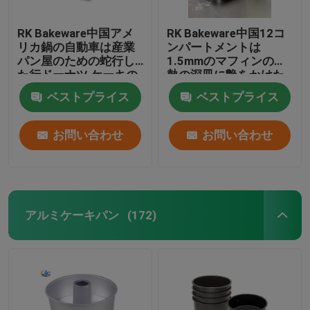
RK Bakeware中国アメ
RK Bakeware中国12コ
リカ鍋の自動車は産業
ンパートメントは
パン屋のための蛇行し
1.5mmのマフィンの耐
た行ドーナツ ケーキの
熱の深皿に艶をかけた
皿を焼く8
アルミニウムで処理さ
ベストプライス
ベストプライス
れた鋼鉄をフルーティ
ングを施した
お問い合わせ
お問い合わせ
アルミケーキパン
(172)